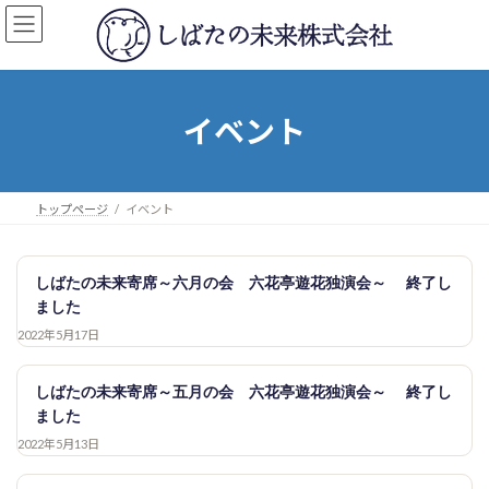
コ
ナ
ン
ビ
テ
ゲ
ン
ー
ツ
シ
へ
ョ
イベント
ス
ン
キ
に
ッ
移
プ
動
トップページ
イベント
しばたの未来寄席～六月の会 六花亭遊花独演会～ 終了し
ました
2022年5月17日
しばたの未来寄席～五月の会 六花亭遊花独演会～ 終了し
ました
2022年5月13日