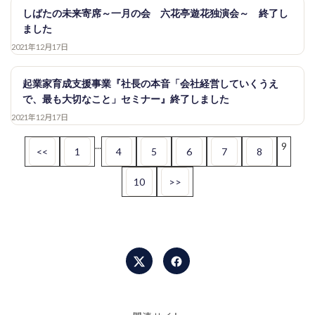
しばたの未来寄席～一月の会 六花亭遊花独演会～ 終了し
ました
2021年12月17日
起業家育成支援事業『社長の本音「会社経営していくうえ
で、最も大切なこと」セミナー』終了しました
2021年12月17日
...
9
<<
1
4
5
6
7
8
10
>>