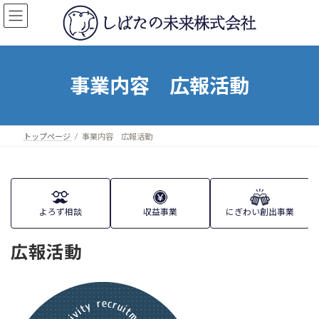
コ
ナ
ン
ビ
テ
ゲ
ン
ー
ツ
シ
へ
ョ
事業内容 広報活動
ス
ン
キ
に
ッ
移
プ
動
トップページ
事業内容 広報活動
よろず相談
収益事業
にぎわい創出事業
広報活動